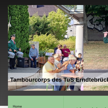
Tambourcorps des TuS Erndtebrück
Home