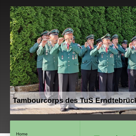
Tambourcorps des TuS Erndtebrück
Home