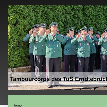
Tambourcorps des TuS Erndtebrück
Home