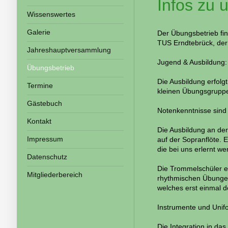
Infos zu
Wissenswertes
Galerie
Der Übungsbetrieb fin
TUS Erndtebrück, der 
Jahreshauptversammlung
Jugend & Ausbildung: 
Übungsbetrieb
Die Ausbildung erfolgt
Termine
kleinen Übungsgruppe
Gästebuch
Notenkenntnisse sind n
Kontakt
Die Ausbildung an der
Impressum
auf der Sopranflöte. E
die bei uns erlernt w
Datenschutz
Die Trommelschüler erl
Mitgliederbereich
rhythmischen Übungen
welches erst einmal d
Instrumente und Unif
Die Integration in das