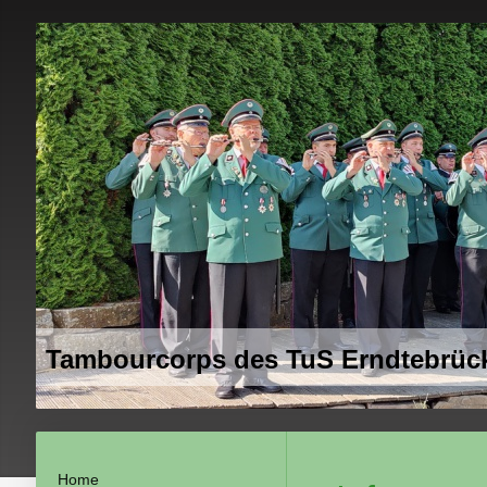
Tambourcorps des TuS Erndtebrück
Home